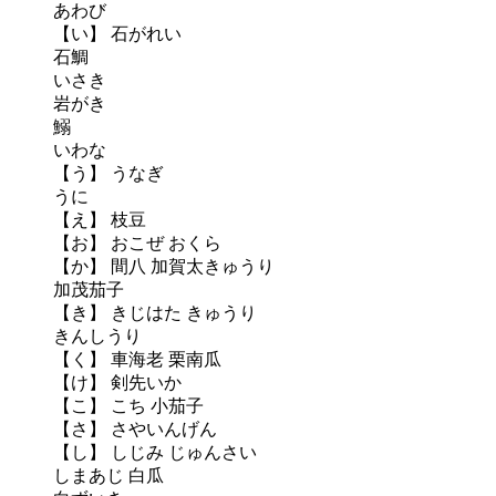
あわび
【い】 石がれい
石鯛
いさき
岩がき
鰯
いわな
【う】 うなぎ
うに
【え】 枝豆
【お】 おこぜ おくら
【か】 間八 加賀太きゅうり
加茂茄子
【き】 きじはた きゅうり
きんしうり
【く】 車海老 栗南瓜
【け】 剣先いか
【こ】 こち 小茄子
【さ】 さやいんげん
【し】 しじみ じゅんさい
しまあじ 白瓜