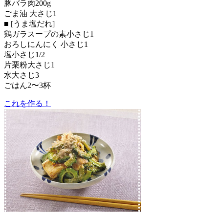
豚バラ肉200g
ごま油 大さじ1
■ [うま塩だれ]
鶏ガラスープの素小さじ1
おろしにんにく 小さじ1
塩小さじ1/2
片栗粉大さじ1
水大さじ3
ごはん2〜3杯
これを作る！