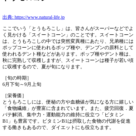
出典: https://www.natural-life.jp
ここでいう「とうもろこし」は、皆さんがスーパーなどでよ
く見かける「スイートコーン」のことです。スイートコーン
は、とうもろこしの中では突然変異種にあたり、兄弟種には
ポップコーンに使われるポップ種や、デンブンの原料として
使われるデント種などがあります。ポップ種やデント種は、
秋に完熟して収穫しますが、スイートコーンは種子が若い頃
に収穫するので、夏が旬になります。
［旬の時期］
6月下旬～9月上旬
［栄養価］
とうもろこしには、便秘の方や血糖値が気になる方に嬉しい
「食物繊維」が豊富に含まれています。また、疲労回復．夏
バテ解消、集中力・運動能力の維持に役立つ「ビタミン
B1」も豊富です。ビタミンB1は摂取した食物の代謝を促進
する働きもあるので、ダイエットにも役立ちます。