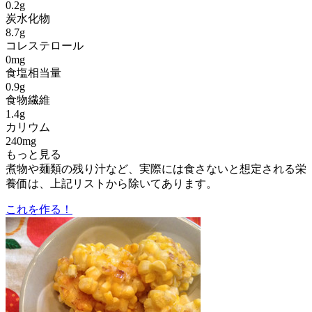
0.2g
炭水化物
8.7g
コレステロール
0mg
食塩相当量
0.9g
食物繊維
1.4g
カリウム
240mg
もっと見る
煮物や麺類の残り汁など、実際には食さないと想定される栄
養価は、上記リストから除いてあります。
これを作る！