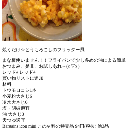
焼くだけ☆とうもろこしのフリッター風
まな板使いません！！フライパンで少し多めの油による簡単
おつまみ。是非、お試しあれ～(≧▽≦)
レッド⁂ レッド⁂
買い物リストに追加
材料
トウモロコシ1本
小麦粉大さじ6
冷水大さじ6
塩・胡椒適宜
油 大さじ3
天つゆ適宜
Bargains icon mini この材料の特売品 94円(税抜) 他3品