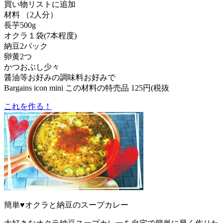
買い物リストに追加
材料 （2人分）
長芋500g
オクラ１袋(7本程度)
納豆2パック
卵黄2つ
かつおぶし少々
醤油等お好みの調味料お好みで
Bargains icon mini この材料の特売品 125円(税抜
これを作る！
簡単♥オクラと納豆のスープカレー