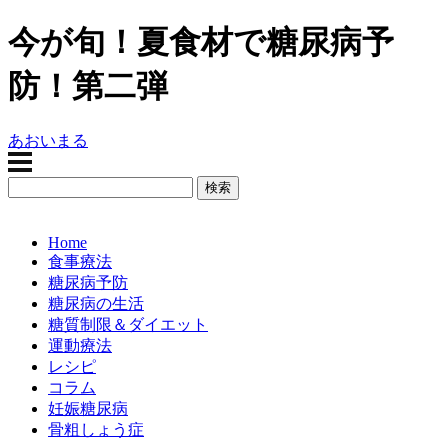
今が旬！夏食材で糖尿病予
防！第二弾
あおいまる
Home
食事療法
糖尿病予防
糖尿病の生活
糖質制限＆ダイエット
運動療法
レシピ
コラム
妊娠糖尿病
骨粗しょう症