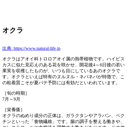
オクラ
出典: https://www.natural-life.jp
オクラはアオイ科トロロアオイ属の熱帯植物です。ハイビス
カスに似た見応えのある花を咲かせ、開花後4～6日後の若い
果実を収穫したものが、いつも目にしているあのオクラで
す。オクラといえば特有のヌルヌル・ネバネバが特徴で、こ
の粘着質こそが夏バテ予防には有効だといわれています。
［旬の時期］
7月～9月
［栄養価］
オクラのぬめり成分の正体は、ガラクタンやアラバン、ペク
チンといった「食物繊維」です。腸の調子を整える働きや、