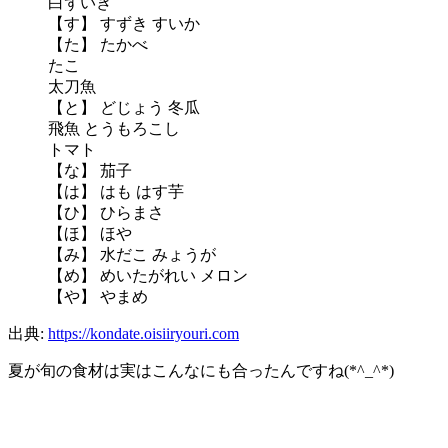
白ずいき
【す】 すずき すいか
【た】 たかべ
たこ
太刀魚
【と】 どじょう 冬瓜
飛魚 とうもろこし
トマト
【な】 茄子
【は】 はも はす芋
【ひ】 ひらまさ
【ほ】 ほや
【み】 水だこ みょうが
【め】 めいたがれい メロン
【や】 やまめ
出典:
https://kondate.oisiiryouri.com
夏が旬の食材は実はこんなにも合ったんですね(*^_^*)