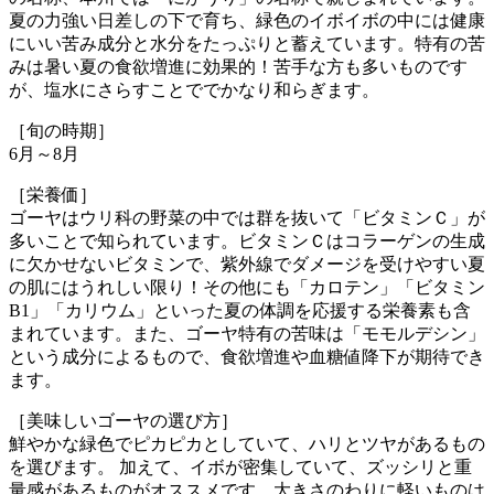
夏の力強い日差しの下で育ち、緑色のイボイボの中には健康
にいい苦み成分と水分をたっぷりと蓄えています。特有の苦
みは暑い夏の食欲増進に効果的！苦手な方も多いものです
が、塩水にさらすことででかなり和らぎます。
［旬の時期］
6月～8月
［栄養価］
ゴーヤはウリ科の野菜の中では群を抜いて「ビタミンＣ」が
多いことで知られています。ビタミンＣはコラーゲンの生成
に欠かせないビタミンで、紫外線でダメージを受けやすい夏
の肌にはうれしい限り！その他にも「カロテン」「ビタミン
B1」「カリウム」といった夏の体調を応援する栄養素も含
まれています。また、ゴーヤ特有の苦味は「モモルデシン」
という成分によるもので、食欲増進や血糖値降下が期待でき
ます。
［美味しいゴーヤの選び方］
鮮やかな緑色でピカピカとしていて、ハリとツヤがあるもの
を選びます。 加えて、イボが密集していて、ズッシリと重
量感があるものがオススメです。大きさのわりに軽いものは