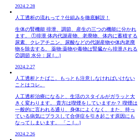
2024.2.28
人工透析の流れって？仕組みを徹底解説！
生体の腎機能 排泄、調節、産生の三つの機能に分かれ
ます。 ①排泄 体内代謝産物、老廃物、体内に蓄積する
尿素、クレアチニン、尿酸などの代謝産物や体内老廃
物を除去する。 薬物:薬物や毒物は腎臓から排泄される
②調節 水分：尿 […]
2024.2.27
人工透析とたばこ。もっとも注意しなければいけない
ことはコレ。
人工透析治療になると、生活のスタイルがガラッと大
きく変わります。 貴方は喫煙をしていますか？ 喫煙は
一般的に言われる通り、身体によくなく、また、持っ
ている病気にプラスして合併症を引き起こす原因にも
なってしまいます。 「こ […]
2024.2.26