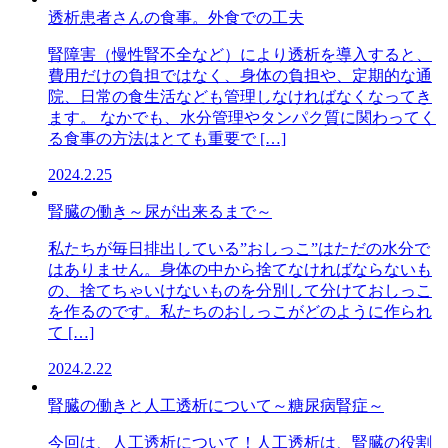
透析患者さんの食事。外食での工夫
腎障害（慢性腎不全など）により透析を導入すると、
費用だけの負担ではなく、身体の負担や、定期的な通
院、日常の食生活なども管理しなければなくなってき
ます。 なかでも、水分管理やタンパク質に関わってく
る食事の方法はとても重要で […]
2024.2.25
腎臓の働き～尿が出来るまで～
私たちが毎日排出している”おしっこ”はただの水分で
はありません。身体の中から捨てなければならないも
の、捨てちゃいけないものを分別して分けておしっこ
を作るのです。私たちのおしっこがどのように作られ
て […]
2024.2.22
腎臓の働きと人工透析について～糖尿病腎症～
今回は、人工透析について！人工透析は、腎臓の役割