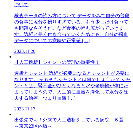
ついて
検査データの読み方について データをみて自分の普段
の食事に塩分を摂りすぎている、もう少しだけ食べて
も問題なさそうだ。など食事の幅も広がっていきま
す。透析と長く付き合っていくためにも、自分の採血
データについての意味や正常値 […]
2023.11.26
【人工透析】シャントの管理の重要性！
透析とシャント 透析が必要になるとシャントが必要に
なります。 そもそもシャントとは何でしょうか？ シャ
ントとは、腎不全がひどくなると水や老廃物が体にた
まってしまうので、人工的に血液を浄化して水分を除
去する治療、つまり血液 […]
2023.11.17
出張先でも！外来で人工透析をしている病院 ６選
～東京23区内版～