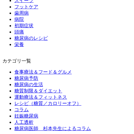
スイーツ
フットケア
歯周病
病院
初期症状
頭痛
糖尿病のレシピ
栄養
カテゴリ一覧
食事療法＆フード＆グルメ
糖尿病予防
糖尿病の生活
糖質制限＆ダイエット
運動療法＆フィットネス
レシピ（糖質／カロリーオフ）
コラム
妊娠糖尿病
人工透析
糖尿病医師 杉本先生によるコラム