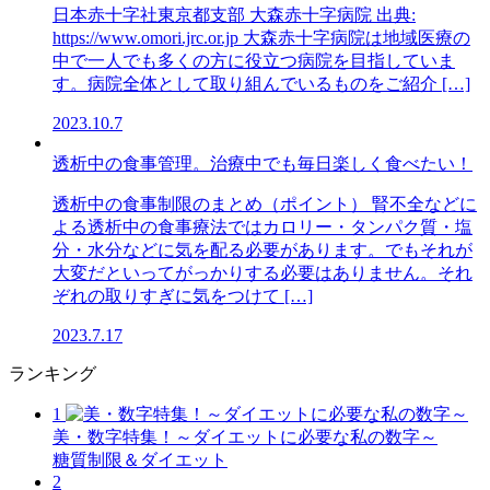
日本赤十字社東京都支部 大森赤十字病院 出典:
https://www.omori.jrc.or.jp 大森赤十字病院は地域医療の
中で一人でも多くの方に役立つ病院を目指していま
す。病院全体として取り組んでいるものをご紹介 […]
2023.10.7
透析中の食事管理。治療中でも毎日楽しく食べたい！
透析中の食事制限のまとめ（ポイント） 腎不全などに
よる透析中の食事療法ではカロリー・タンパク質・塩
分・水分などに気を配る必要があります。でもそれが
大変だといってがっかりする必要はありません。それ
ぞれの取りすぎに気をつけて […]
2023.7.17
ランキング
1
美・数字特集！～ダイエットに必要な私の数字～
糖質制限＆ダイエット
2