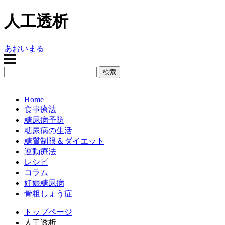
人工透析
あおいまる
Home
食事療法
糖尿病予防
糖尿病の生活
糖質制限＆ダイエット
運動療法
レシピ
コラム
妊娠糖尿病
骨粗しょう症
トップページ
人工透析