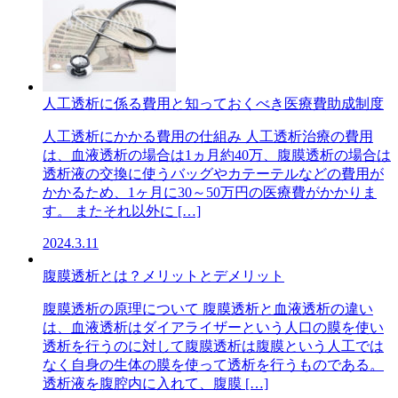
人工透析に係る費用と知っておくべき医療費助成制度
人工透析にかかる費用の仕組み 人工透析治療の費用
は、血液透析の場合は1ヵ月約40万、腹膜透析の場合は
透析液の交換に使うバッグやカテーテルなどの費用が
かかるため、1ヶ月に30～50万円の医療費がかかりま
す。 またそれ以外に […]
2024.3.11
腹膜透析とは？メリットとデメリット
腹膜透析の原理について 腹膜透析と血液透析の違い
は、血液透析はダイアライザーという人口の膜を使い
透析を行うのに対して腹膜透析は腹膜という人工では
なく自身の生体の膜を使って透析を行うものである。
透析液を腹腔内に入れて、腹膜 […]