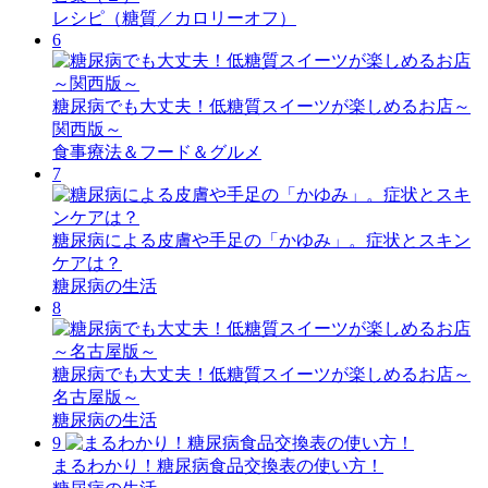
レシピ（糖質／カロリーオフ）
6
糖尿病でも大丈夫！低糖質スイーツが楽しめるお店～
関西版～
食事療法＆フード＆グルメ
7
糖尿病による皮膚や手足の「かゆみ」。症状とスキン
ケアは？
糖尿病の生活
8
糖尿病でも大丈夫！低糖質スイーツが楽しめるお店～
名古屋版～
糖尿病の生活
9
まるわかり！糖尿病食品交換表の使い方！