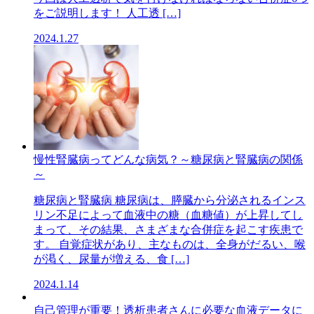
をご説明します！ 人工透 […]
2024.1.27
慢性腎臓病ってどんな病気？～糖尿病と腎臓病の関係
～
糖尿病と腎臓病 糖尿病は、膵臓から分泌されるインス
リン不足によって血液中の糖（血糖値）が上昇してし
まって、その結果、さまざまな合併症を起こす疾患で
す。 自覚症状があり、主なものは、全身がだるい、喉
が渇く、尿量が増える、食 […]
2024.1.14
自己管理が重要！透析患者さんに必要な血液データに