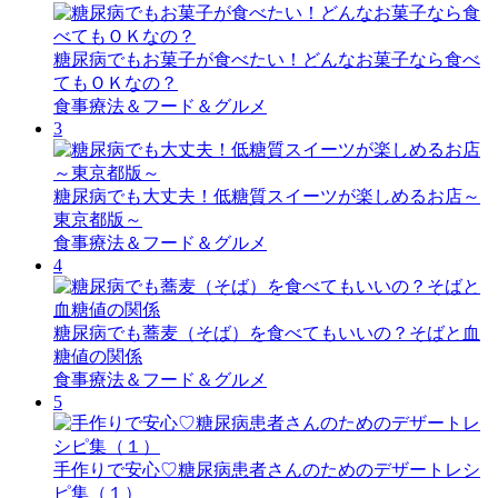
糖尿病でもお菓子が食べたい！どんなお菓子なら食べ
てもＯＫなの？
食事療法＆フード＆グルメ
3
糖尿病でも大丈夫！低糖質スイーツが楽しめるお店～
東京都版～
食事療法＆フード＆グルメ
4
糖尿病でも蕎麦（そば）を食べてもいいの？そばと血
糖値の関係
食事療法＆フード＆グルメ
5
手作りで安心♡糖尿病患者さんのためのデザートレシ
ピ集（１）