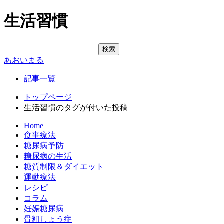
生活習慣
あおいまる
記事一覧
トップページ
生活習慣のタグが付いた投稿
Home
食事療法
糖尿病予防
糖尿病の生活
糖質制限＆ダイエット
運動療法
レシピ
コラム
妊娠糖尿病
骨粗しょう症