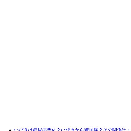
いびきは糖尿病悪化？いびきから糖尿病？その関係は・