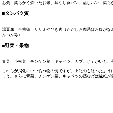
お粥、柔らかく炊いたお米、耳なし食パン、蒸しパン、柔ら
■
タンパク質
湯豆腐、半熟卵、ササミやひき肉（ただしお肉系はお腹がな
んぺん等）
■
野菜・果物
青菜、小松菜、チンゲン菜、キャベツ、カブ、じゃがいも、
これらが消化にいい食べ物の例ですが、上記のも述べたよう
ょう。さらに青菜、チンゲン菜、キャベツの茎などは繊維が