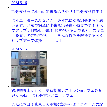
2024.5.16
部分痩せって本当に出来るの？必見！部分痩せ特集！
ダイエッターのみなさん、必ず気になる部分あると思
います。お家で簡単に出来る部分痩せ特集です！ ヒッ
プアップ：目指せ小尻！ お尻がたるんでると、スキニ
―を履くのに抵抗が、、、そんな悩みを解決するべく
ヒップアップ体操！ […]
2024.5.15
管理栄養士が行く！糖質制限レストラン&カフェ外食
巡り vol.3「タヒチアンノニ カフェ」
こんにちは！東京ロカボ娘の記事へようこそ！この記