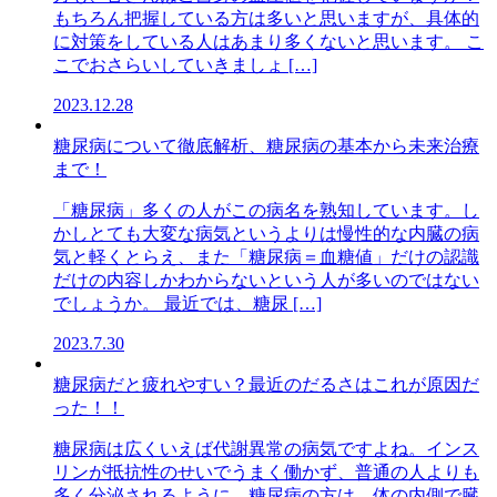
もちろん把握している方は多いと思いますが、具体的
に対策をしている人はあまり多くないと思います。 こ
こでおさらいしていきましょ […]
2023.12.28
糖尿病について徹底解析、糖尿病の基本から未来治療
まで！
「糖尿病」多くの人がこの病名を熟知しています。し
かしとても大変な病気というよりは慢性的な内臓の病
気と軽くとらえ、また「糖尿病＝血糖値」だけの認識
だけの内容しかわからないという人が多いのではない
でしょうか。 最近では、糖尿 […]
2023.7.30
糖尿病だと疲れやすい？最近のだるさはこれが原因だ
った！！
糖尿病は広くいえば代謝異常の病気ですよね。インス
リンが抵抗性のせいでうまく働かず、普通の人よりも
多く分泌されるように、糖尿病の方は、体の内側で臓