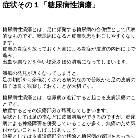
症状その１「糖尿病性潰瘍」
糖尿病性潰瘍とは、足に頻発する糖尿病の合併症として代表
的なものです。糖尿病になると皮膚疾患を起こしやすくなり
ます。
皮膚の炎症を放っておくと菌による炎症が皮膚の内部にまで
進み、
出血や膿などを伴い壊死を始め潰瘍になってしまいます。
潰瘍の発見が遅くなってしまうと、
足の切断をも余儀なくされる病気なので普段から足の皮膚の
様子は良く観察しておくことが大切です。
糖尿病性潰瘍とは、糖尿病が進行すると起こる皮膚潰瘍のこ
とです。
放置するとその潰瘍部分が壊死してしまいます。
症状としては足の指などに皮膚潰瘍ができるのですが、糖尿
病による神経障害を併発していることが多く、無痛のため気
付かないこともしばしばあります。
治療としては皮膚潰瘍部分の切除と糖尿病の管理をきっちり