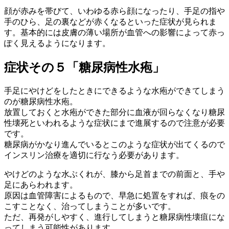
顔が赤みを帯びて、いわゆる赤ら顔になったり、手足の指や
手のひら、足の裏などが赤くなるといった症状が見られま
す。基本的には皮膚の薄い場所が血管への影響によって赤っ
ぽく見えるようになります。
症状その５「糖尿病性水疱」
手足にやけどをしたときにできるような水疱ができてしまう
のが糖尿病性水疱。
放置しておくと水疱ができた部分に血液が回らなくなり糖尿
性壊死といわれるような症状にまで進展するので注意が必要
です。
糖尿病がかなり進んでいるとこのような症状が出てくるので
インスリン治療を適切に行なう必要があります。
やけどのような水ぶくれが、膝から足首までの前面と、手や
足にあらわれます。
原因は血管障害によるもので、早急に処置をすれば、痕をの
こすことなく、治ってしまうことが多いです。
ただ、再発がしやすく、進行してしまうと糖尿病性壊疽にな
ってしまう可能性があります。