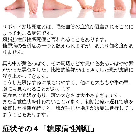
リポイド類壊死症とは、毛細血管の血流が阻害されることに
よって起こる病気です。
類脂肪性仮性壊死症と言われることもあります。
糖尿病の合併症の一つと数えられますが、あまり知名度があ
りません。
真ん中が黄色っぽく、その周辺がどす黒い色あるいはやや紫
がかった黒色をした、比較的輪郭がはっきりした斑が皮膚に
浮き上がってきます。
こうした班はすねに最も出やすく、他にも太ももや手の甲、
腕にも見られることがあります。
黄赤色で光沢があり、班の大きさは大小さまざまです。
また自覚症状を伴わないことが多く、初期治療が遅れて班を
放置した状態が続くと、班が生じた場所が潰瘍に進行してし
まうこともあります。
症状その４「糖尿病性潮紅」