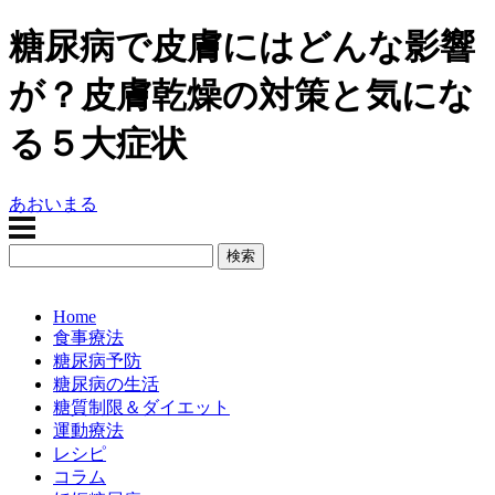
糖尿病で皮膚にはどんな影響
が？皮膚乾燥の対策と気にな
る５大症状
あおいまる
Home
食事療法
糖尿病予防
糖尿病の生活
糖質制限＆ダイエット
運動療法
レシピ
コラム