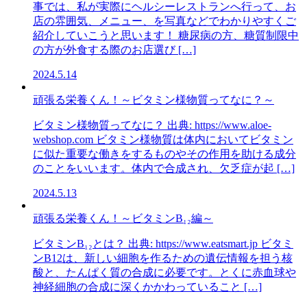
事では、私が実際にヘルシーレストランへ行って、お
店の雰囲気、メニュー、を写真などでわかりやすくご
紹介していこうと思います！ 糖尿病の方、糖質制限中
の方が外食する際のお店選び […]
2024.5.14
頑張る栄養くん！～ビタミン様物質ってなに？～
ビタミン様物質ってなに？ 出典: https://www.aloe-
webshop.com ビタミン様物質は体内においてビタミン
に似た重要な働きをするものやその作用を助ける成分
のことをいいます。体内で合成され、欠乏症が起 […]
2024.5.13
頑張る栄養くん！～ビタミンB₁₂編～
ビタミンB₁₂とは？ 出典: https://www.eatsmart.jp ビタミ
ンB12は、新しい細胞を作るための遺伝情報を担う核
酸と、たんぱく質の合成に必要です。とくに赤血球や
神経細胞の合成に深くかかわっていること […]