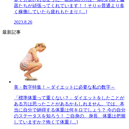
器たちが頑張ってくれています！！そりゃ普通より多
く稼働していたら疲れもたまり […]
2023.8.26
最新記事
美・数字特集！～ダイエットに必要な私の数字～
「標準体重って重くない？」ダイエットをしたことが
ある方は思ったことがあるかもしれません。では、本
当に自分で納得する体重は何キロでしょう？ 今の自分
のステータスを知ろう！ ご自身の、身長、体重は把握
していますか？怖くて体重 […]