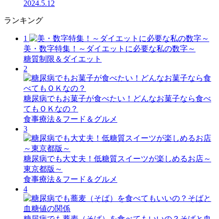
2024.5.12
ランキング
1
美・数字特集！～ダイエットに必要な私の数字～
糖質制限＆ダイエット
2
糖尿病でもお菓子が食べたい！どんなお菓子なら食べ
てもＯＫなの？
食事療法＆フード＆グルメ
3
糖尿病でも大丈夫！低糖質スイーツが楽しめるお店～
東京都版～
食事療法＆フード＆グルメ
4
糖尿病でも蕎麦（そば）を食べてもいいの？そばと血