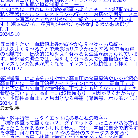
vol.5 「すき家の糖質制限メニュー」
こんにちは！東京ロカボ娘の記事へようこそ！この記事では、
私が実際にヘルシーレストランへ行って、お店の雰囲気、メニ
ュー、を写真などでわかりやすくご紹介していこうと思いま
す！ 糖尿病の方、糖質制限中の方が外食する際のお店選び
[…]
2024.5.10
毎日摂りたい！血糖値上昇が緩やかな食べ物～お魚編～
お魚をよく食べることで糖尿病リスクが低下する 地中海沿岸
の地域では、伝統的に魚を良く食べる食生活が続けられていま
す。研究者の調査では、魚をよく食べる人では血糖値が低く、
インスリンの効きが悪くなる「インスリン抵抗性」も抑え […]
2023.11.27
管理栄養士による分かりやすい高血圧の食事療法やレシピ紹介
高血圧とは？高血圧治療ガイドラインについて 「高血圧」は
上と下の両方の血圧が慢性的に正常よりも強くなってしまった
状態を言います。高血圧には2種類あり、原因が良くわからな
い「本態性高血圧」と原因となる疾患（腎疾患、ホルモン […]
2024.4.8
最新記事
美・数字特集！～ダイエットに必要な私の数字～
「標準体重って重くない？」ダイエットをしたことがある方は
思ったことがあるかもしれません。では、本当に自分で納得す
る体重は何キロでしょう？ 今の自分のステータスを知ろう！
ご自身の、身長、体重は把握していますか？怖くて体重 […]