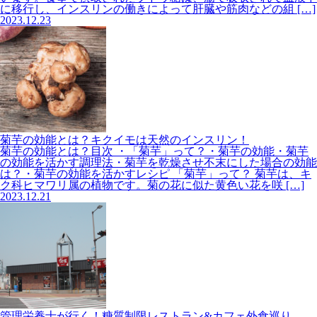
に移行し、インスリンの働きによって肝臓や筋肉などの組 […]
2023.12.23
菊芋の効能とは？キクイモは天然のインスリン！
菊芋の効能とは？目次 ・「菊芋」って？・菊芋の効能・菊芋
の効能を活かす調理法・菊芋を乾燥させ不末にした場合の効能
は？・菊芋の効能を活かすレシピ 「菊芋」って？ 菊芋は、キ
ク科ヒマワリ属の植物です。菊の花に似た黄色い花を咲 […]
2023.12.21
管理栄養士が行く！糖質制限レストラン&カフェ外食巡り