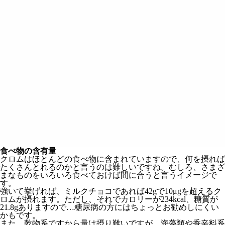
食べ物の含有量
クロムはほとんどの食べ物に含まれていますので、何を摂れば
たくさんとれるのかと言うのは難しいですね。むしろ、さまざ
まなものをいろいろ食べておけば間に合うと言うイメージで
す。
強いて挙げれば、ミルクチョコであれば42gで10μgを超えるク
ロムが摂れます。ただし、それでカロリーが234kcal、糖質が
21.8gありますので…糖尿病の方にはちょっとお勧めしにくい
かもです。
また、乾物系ですから量は摂り難いですが、海藻類や香辛料系