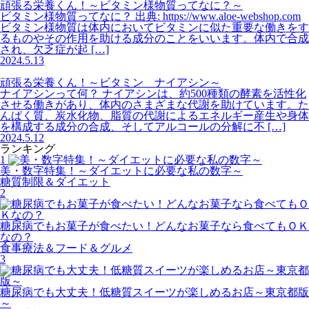
頑張る栄養くん！～ビタミン様物質ってなに？～
ビタミン様物質ってなに？ 出典: https://www.aloe-webshop.com
ビタミン様物質は体内においてビタミンに似た重要な働きをす
るものやその作用を助ける成分のことをいいます。体内で合成
され、欠乏症が起 […]
2024.5.13
頑張る栄養くん！～ビタミン ナイアシン～
ナイアシンって何？ ナイアシンは、約500種類の酵素を活性化
させる働きがあり、体内のさまざまな代謝を助けています。た
んぱく質、炭水化物、脂質の代謝によるエネルギー産生や身体
を構成する成分の合成、そしてアルコールの分解に不 […]
2024.5.12
ランキング
1
美・数字特集！～ダイエットに必要な私の数字～
糖質制限＆ダイエット
2
糖尿病でもお菓子が食べたい！どんなお菓子なら食べてもＯＫ
なの？
食事療法＆フード＆グルメ
3
糖尿病でも大丈夫！低糖質スイーツが楽しめるお店～東京都版
～