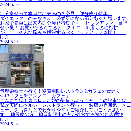
2024.5.16
部分痩せって本当に出来るの？必見！部分痩せ特集！
ダイエッターのみなさん、必ず気になる部分あると思います。
お家で簡単に出来る部分痩せ特集です！ ヒップアップ：目指
せ小尻！ お尻がたるんでると、スキニ―を履くのに抵抗
が、、、そんな悩みを解決するべくヒップアップ体操！
[…]
2024.5.15
管理栄養士が行く！糖質制限レストラン&カフェ外食巡り
vol.3「タヒチアンノニ カフェ」
こんにちは！東京ロカボ娘の記事へようこそ！この記事では、
私が実際にヘルシーレストランへ行って、お店の雰囲気、メニ
ュー、を写真などでわかりやすくご紹介していこうと思いま
す！ 糖尿病の方、糖質制限中の方が外食する際のお店選び
[…]
2024.5.14