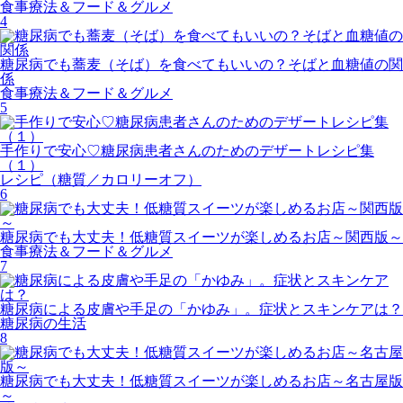
食事療法＆フード＆グルメ
4
糖尿病でも蕎麦（そば）を食べてもいいの？そばと血糖値の関
係
食事療法＆フード＆グルメ
5
手作りで安心♡糖尿病患者さんのためのデザートレシピ集
（１）
レシピ（糖質／カロリーオフ）
6
糖尿病でも大丈夫！低糖質スイーツが楽しめるお店～関西版～
食事療法＆フード＆グルメ
7
糖尿病による皮膚や手足の「かゆみ」。症状とスキンケアは？
糖尿病の生活
8
糖尿病でも大丈夫！低糖質スイーツが楽しめるお店～名古屋版
～