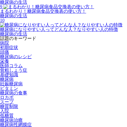
糖尿病の生活
9
まるわかり！糖尿病食品交換表の使い方！
糖尿病の生活
10
糖尿病になりやすい人ってどんな人？なりやすい人の特徴
糖尿病の生活
話題のキーワード
病院
初期症状
頭痛
糖尿病のレシピ
栄養
医師コラム
骨粗しょう症
基礎知識
糖尿病
妊娠糖尿病
ビタミン
糖尿病の食事
ロカボ
スープ
糖質制限
入院
低糖質
糖尿病治療
糖尿病性網膜症