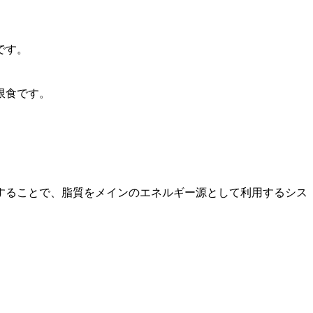
です。
限食です。
。
することで、脂質をメインのエネルギー源として利用するシス