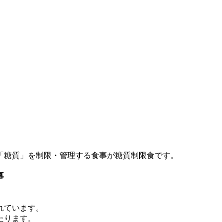
「糖質」を制限・管理する食事が糖質制限食です。
事
れています。
たります。