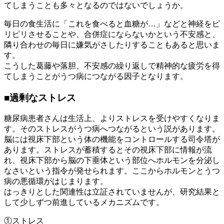
てしまうことも多々となるのではないでしょうか。
毎日の食生活に「これを食べると血糖が…」などと神経をピ
リピリさせることや、合併症にならないかという不安感と、
隣り合わせの毎日に嫌気がさしたりすることもあると思いま
す。
こうした葛藤や落胆、不安感の繰り返しで精神的な疲労を得
てしまうことがうつ病につながる因子となります。
■
過剰なストレス
糖尿病患者さんは生活上、よりストレスを受けやすくなりま
す。そのストレスがうつ病へつながるという説があります。
脳には視床下部という体の機能をコントロールする司令塔が
あります。ストレスが蓄積するとその視床下部に情報が流
れ、視床下部から脳の下垂体という部位へホルモンを分泌し
なさいという指令が発せられます。ここからホルモンとうつ
病の悪循環がはじまります。
はっきりとした関連性は立証されていませんが、研究結果と
して少しずつ前進しているメカニズムです。
①ストレス