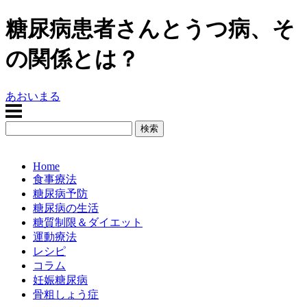
糖尿病患者さんとうつ病、そ
の関係とは？
あおいまる
Home
食事療法
糖尿病予防
糖尿病の生活
糖質制限＆ダイエット
運動療法
レシピ
コラム
妊娠糖尿病
骨粗しょう症