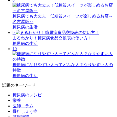
8
糖尿病でも大丈夫！低糖質スイーツが楽しめるお店～
名古屋版～
糖尿病の生活
9
まるわかり！糖尿病食品交換表の使い方！
糖尿病の生活
10
糖尿病になりやすい人ってどんな人？なりやすい人の
特徴
糖尿病の生活
話題のキーワード
糖尿病のレシピ
栄養
医師コラム
骨粗しょう症
基礎知識