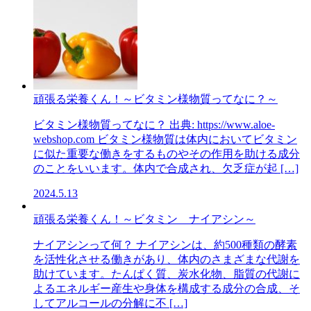
頑張る栄養くん！～ビタミン様物質ってなに？～
ビタミン様物質ってなに？ 出典: https://www.aloe-
webshop.com ビタミン様物質は体内においてビタミン
に似た重要な働きをするものやその作用を助ける成分
のことをいいます。体内で合成され、欠乏症が起 […]
2024.5.13
頑張る栄養くん！～ビタミン ナイアシン～
ナイアシンって何？ ナイアシンは、約500種類の酵素
を活性化させる働きがあり、体内のさまざまな代謝を
助けています。たんぱく質、炭水化物、脂質の代謝に
よるエネルギー産生や身体を構成する成分の合成、そ
してアルコールの分解に不 […]