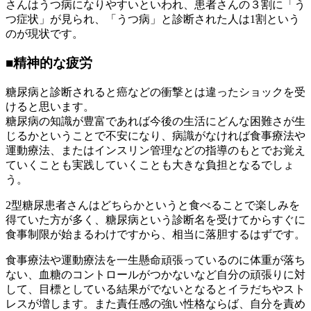
さんはうつ病になりやすいといわれ、患者さんの３割に「う
つ症状」が見られ、「うつ病」と診断された人は1割という
のが現状です。
■
精神的な疲労
糖尿病と診断されると癌などの衝撃とは違ったショックを受
けると思います。
糖尿病の知識が豊富であれば今後の生活にどんな困難さが生
じるかということで不安になり、病識がなければ食事療法や
運動療法、またはインスリン管理などの指導のもとでお覚え
ていくことも実践していくことも大きな負担となるでしょ
う。
2型糖尿患者さんはどちらかというと食べることで楽しみを
得ていた方が多く、糖尿病という診断名を受けてからすぐに
食事制限が始まるわけですから、相当に落胆するはずです。
食事療法や運動療法を一生懸命頑張っているのに体重が落ち
ない、血糖のコントロールがつかないなど自分の頑張りに対
して、目標としている結果がでないとなるとイラだちやスト
レスが増します。また責任感の強い性格ならば、自分を責め