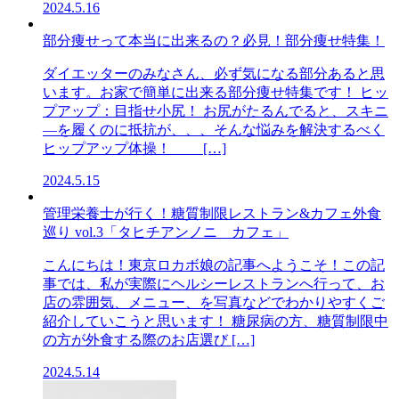
2024.5.16
部分痩せって本当に出来るの？必見！部分痩せ特集！
ダイエッターのみなさん、必ず気になる部分あると思
います。お家で簡単に出来る部分痩せ特集です！ ヒッ
プアップ：目指せ小尻！ お尻がたるんでると、スキニ
―を履くのに抵抗が、、、そんな悩みを解決するべく
ヒップアップ体操！ […]
2024.5.15
管理栄養士が行く！糖質制限レストラン&カフェ外食
巡り vol.3「タヒチアンノニ カフェ」
こんにちは！東京ロカボ娘の記事へようこそ！この記
事では、私が実際にヘルシーレストランへ行って、お
店の雰囲気、メニュー、を写真などでわかりやすくご
紹介していこうと思います！ 糖尿病の方、糖質制限中
の方が外食する際のお店選び […]
2024.5.14