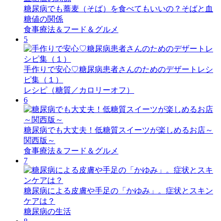
糖尿病でも蕎麦（そば）を食べてもいいの？そばと血
糖値の関係
食事療法＆フード＆グルメ
5
手作りで安心♡糖尿病患者さんのためのデザートレシ
ピ集（１）
レシピ（糖質／カロリーオフ）
6
糖尿病でも大丈夫！低糖質スイーツが楽しめるお店～
関西版～
食事療法＆フード＆グルメ
7
糖尿病による皮膚や手足の「かゆみ」。症状とスキン
ケアは？
糖尿病の生活