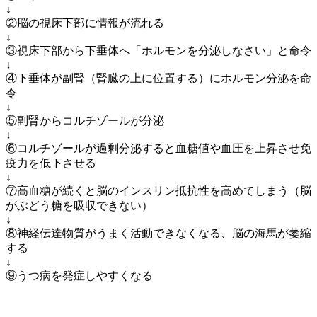
↓
②脳の視床下部に情報が流れる
↓
③視床下部から下垂体へ「ホルモンを分泌しなさい」と命令
↓
④下垂体が副腎（腎臓の上に位置する）にホルモン分泌を命
令
↓
⑤副腎からコルチゾールが分泌
↓
⑥コルチゾールが過剰分泌すると血糖値や血圧を上昇させ免
疫力を低下させる
↓
⑦高血糖が続くと脳のインスリン抵抗性を高めてしまう（脳
がぶどう糖を吸収できない）
↓
⑧神経伝達物質がうまく活動できなくなる、脳の海馬が萎縮
する
↓
⑨うつ病を発症しやすくなる