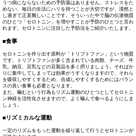
うつ病にならないための予防薬はありません。ストレスをた
めない、毎日の生活にハリを持つことが大切ですが、漠然と
し過ぎて正直難しいことです。そういった中で脳の伝達物質
のひとつ「セロトニン」を増やすことが予防のひとつと言わ
れます。セロトニンに注目した予防法をご紹介いたします。
■
食事
セロトニンを作り出す原料が「トリプトファン」という物質
です。トリプトファンが多く含まれている肉類、チーズ、牛
乳、納豆、豆乳などの豆製品を多く摂りましょう。そればか
りに集中してしまっては効果がうすくなりますので、それら
を吸収しやすくするため、合成しやすくするためにはバラン
スの良い食事も必要となります。
また、噛むという行為もリズム運動のひとつとしてセロトニ
ン神経を活性化させますので、よく噛んで食べるようにしま
しょう。
■
リズミカルな運動
一定のリズムをもった運動を繰り返して行うとセロトニンが