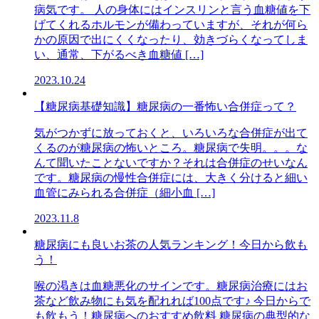
病気です。 人の身体にはインスリンと言う血糖値を下
げてくれるホルモンが備わっていますが、それが何ら
かの原因で出にくくなったり、効きづらくなってしま
い、通常、下がるべき血糖値 […]
2023.10.24
【糖尿病基礎知識】糖尿病の一番怖い合併症って？
気がつかずに放っておくと、いろいろな合併症が出て
くるのが糖尿病の怖いところ。糖尿病で失明。。。な
んて聞いたことないですか？それは合併症のせいなん
です。糖尿病の慢性合併症には、大きく分けると細い
血管にみられる合併症（細小血 […]
2023.11.8
糖尿病にも良いお茶の人気ランキング！今日から飲も
う！
喉の渇きは血糖悪化のサインです。糖尿病治療にはお
茶など飲み物にも気を配れれば100点です♪ 今日からで
も飲もう！糖尿病へのおすすめ飲料 糖尿病の典型的な